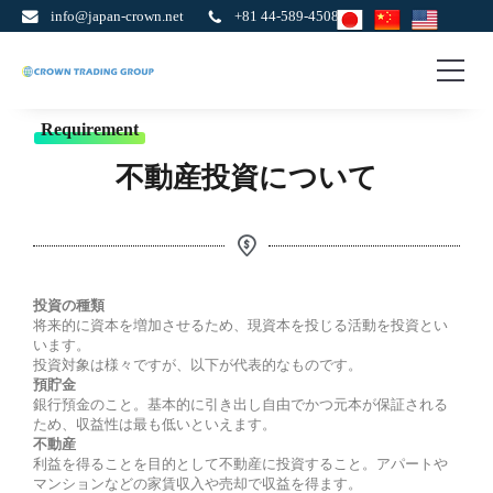
info@japan-crown.net
+81 44-589-4508
ク
不
動
ラ
産
ウ
Requirement
投
ン
資、
ト
ビ
不動産投資について
レ
ザ
申
ー
請、
デ
法
ィ
人
ン
設
グ
立、
国
グ
投資の種類
際
ル
将来的に資本を増加させるため、現資本を投じる活動を投資とい
貿
ー
います。
易、
プ
投資対象は様々ですが、以下が代表的なものです。
VIP
旅
預貯金
行
銀行預金のこと。基本的に引き出し自由でかつ元本が保証される
企
ため、収益性は最も低いといえます。
画
不動産
利益を得ることを目的として不動産に投資すること。アパートや
マンションなどの家賃収入や売却で収益を得ます。