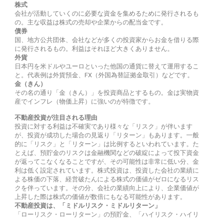
株式
会社が活動していくのに必要な資金を集めるために発行されるも
の。主な収益は株式の売却や企業からの配当金です。
債券
国、地方公共団体、会社などが多くの投資家からお金を借りる際
に発行されるもの。利益はそれほど大きくありません。
外貨
日本円を米ドルやユーロといった他国の通貨に替えて運用するこ
と。代表例は外貨預金、FX（外国為替証拠金取引）などです。
金（きん）
その名の通り「金（きん）」を投資商品とするもの。金は実物資
産でインフレ（物価上昇）に強いのが特徴です。
不動産投資が注目される理由
投資に対する利益は不確実であり様々な「リスク」が伴います
が、投資が成功した場合の見返り「リターン」もあります。一般
的に「リスク」と「リターン」は比例するといわれています。た
とえば、預貯金のリスクは金融機関などの破綻によって投下資金
が返ってこなくなることですが、その可能性は非常に低い分、金
利は低く設定されています。株式投資は、投資した会社の業績に
よる株価の下落、経営破たんによる株式の価値がゼロになるリス
クを伴っています。その分、会社の業績向上により、企業価値が
上昇した際は株式の価値が数倍にもなる可能性があります。
不動産投資は、「ミドルリスク・ミドルリターン」
「ローリスク・ローリターン」の預貯金、「ハイリスク・ハイリ