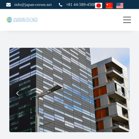
info@japan-crown.net
+81 44-589-4508
皇
日
本
冠
不
贸
动
易
产
集
投
团
资
置
业，
多
国
间
投
资
移
民
签
证，
法
人
设
立，
运