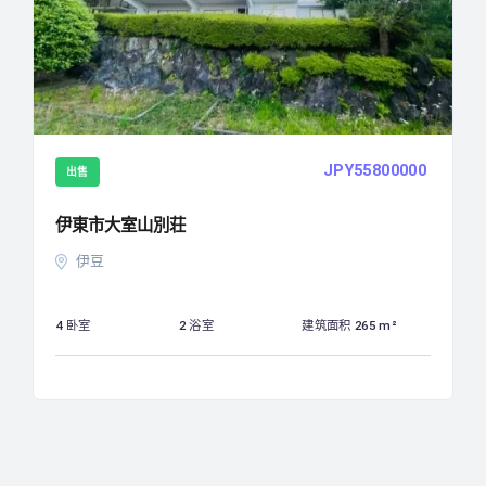
0
JPY55800000
出售
伊東市大室山別荘
伊豆
4 卧室
2 浴室
建筑面积 265 m²
1