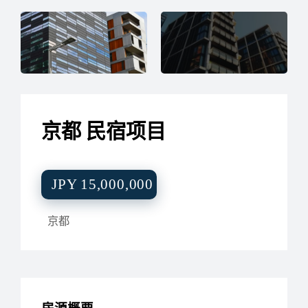
营
管
理，
信
托
业
务，
解
决
国
际
京都 民宿项目
贸
易
纠
纷，
VIP
旅
JPY 15,000,000
行
策
划
京都